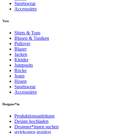
Sportswear
Accessoires
Vote
Shirts & Tops
Blusen & Tuniken
Pullover
Blazer
Jacken
Kleider
Jumpsuits
Röcke
Jeans
Hosen
Sportswear
Accessoires
Designer*in
Produktionsanleitung
Design hochladen
Designer*innen suchen
stylekontor-insiders