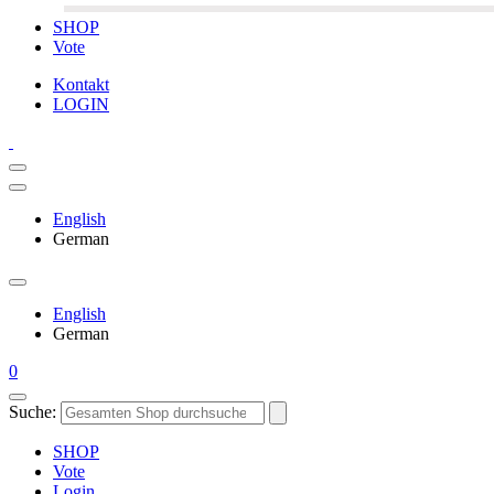
SHOP
Vote
Kontakt
LOGIN
English
German
English
German
0
Suche:
SHOP
Vote
Login