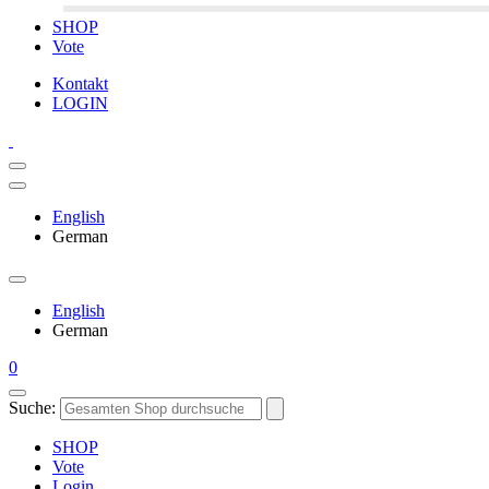
SHOP
Vote
Kontakt
LOGIN
English
German
English
German
0
Suche:
SHOP
Vote
Login