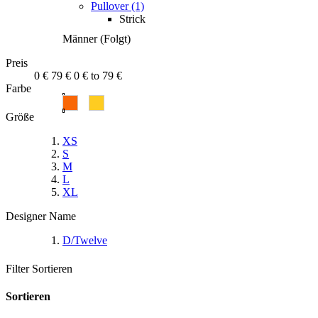
Pullover (1)
Strick
Männer (Folgt)
Preis
0 €
79 €
0 € to 79 €
Farbe
Größe
XS
S
M
L
XL
Designer Name
D/Twelve
Filter
Sortieren
Sortieren