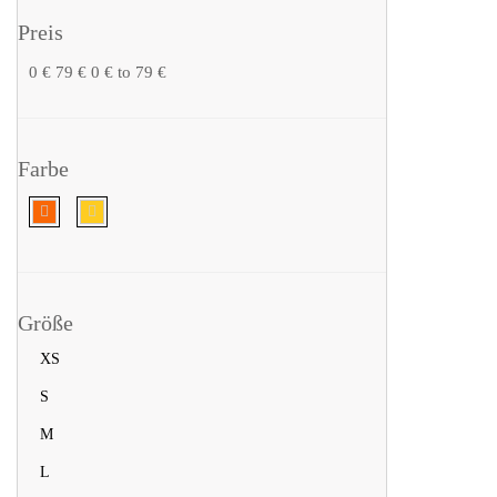
Preis
0 €
79 €
0 € to 79 €
Farbe
Größe
XS
S
M
L