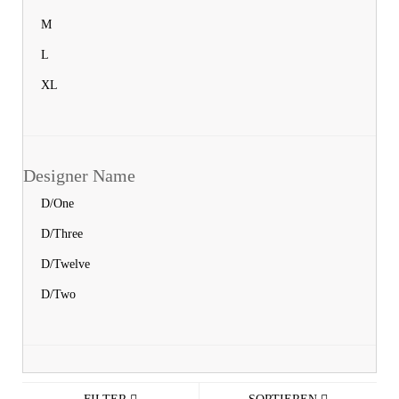
M
L
XL
Designer Name
D/One
D/Three
D/Twelve
D/Two