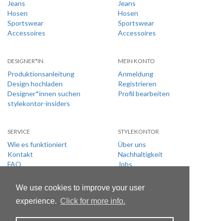
Jeans
Jeans
Hosen
Hosen
Sportswear
Sportswear
Accessoires
Accessoires
DESIGNER*IN
MEIN KONTO
Produktionsanleitung
Anmeldung
Design hochladen
Registrieren
Designer*innen suchen
Profil bearbeiten
stylekontor-insiders
SERVICE
STYLEKONTOR
Wie es funktioniert
Über uns
Kontakt
Nachhaltigkeit
FAQ
Jobs
Größentabelle
Presseinformationen
Versand
AGB
We use cookies to improve your user
Rückgabe
Nutzungsbedingungen
experience.
Click for more info.
Datenschutz
Impressum