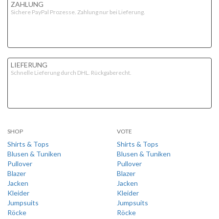
ZAHLUNG
Sichere PayPal Prozesse. Zahlung nur bei Lieferung.
LIEFERUNG
Schnelle Lieferung durch DHL. Rückgaberecht.
SHOP
VOTE
Shirts & Tops
Shirts & Tops
Blusen & Tuniken
Blusen & Tuniken
Pullover
Pullover
Blazer
Blazer
Jacken
Jacken
Kleider
Kleider
Jumpsuits
Jumpsuits
Röcke
Röcke